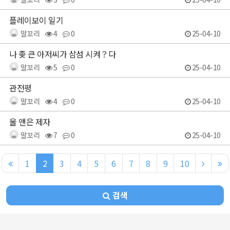
플레이보이 일기
말꼬리
4
0
25-04-10
나 좆 큰 아저씨가 삼섬 시켜？다
말꼬리
5
0
25-04-10
관전평
말꼬리
4
0
25-04-10
울 앤은 제자
말꼬리
7
0
25-04-10
1
2
3
4
5
6
7
8
9
10
검색