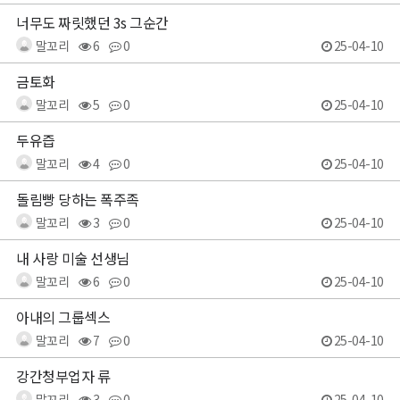
너무도 짜릿했던 3s 그순간
말꼬리
6
0
25-04-10
금토화
말꼬리
5
0
25-04-10
두유즙
말꼬리
4
0
25-04-10
돌림빵 당하는 폭주족
말꼬리
3
0
25-04-10
내 사랑 미술 선생님
말꼬리
6
0
25-04-10
아내의 그룹섹스
말꼬리
7
0
25-04-10
강간청부업자 류
말꼬리
3
0
25-04-10