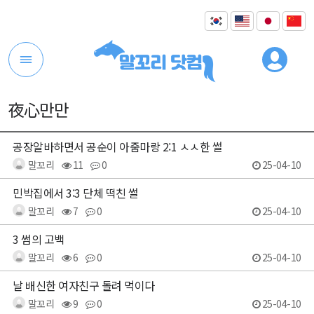
夜心만만
공장알바하면서 공순이 아줌마랑 2:1 ㅅㅅ한 썰
말꼬리
11
0
25-04-10
민박집에서 3:3 단체 떡친 썰
말꼬리
7
0
25-04-10
3 썸의 고백
말꼬리
6
0
25-04-10
날 배신한 여자친구 돌려 먹이다
말꼬리
9
0
25-04-10