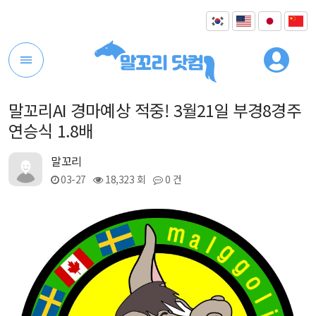
말꼬리AI 경마예상 적중! 3월21일 부경8경주
연승식 1.8배
말꼬리
03-27
18,323 회
0 건