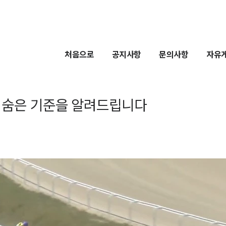
처음으로
공지사항
문의사항
자유
 숨은 기준을 알려드립니다