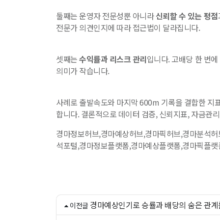
둘째는 운영자 전문성뿐 아니라
신뢰할 수 있는 평점
전문가 의견인지에 따라 접근법이 달라집니다.
셋째는
수익률과 리스크 관리
입니다. 고배당 한 번에
의미가 작습니다.
사례로 출발속도와 마지막 600m 기록을 결합한 지
합니다. 결론적으로 데이터 검증, 신뢰지표, 자금관리
경마정보허브,경마예상허브,경마픽허브,경마분석허
석포털,경마정보플랫폼,경마예상플랫폼,경마픽플랫
경마예상인기로 승률과 배당의 숨은 관계
이전글