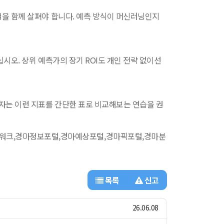
책을 함께 살펴야 합니다. 예측 방식이 머신러닝인지
시오. 상위 예측가의 장기 ROI도 개인 전략 없이선
자는 이런 지표를 간단한 표로 비교해보는 연습을 권
워크,경마정보포털,경마예상포털,경마픽포털,경마분
목록
신고
26.06.08