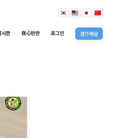
게시판
夜心만만
로그인
경기예상