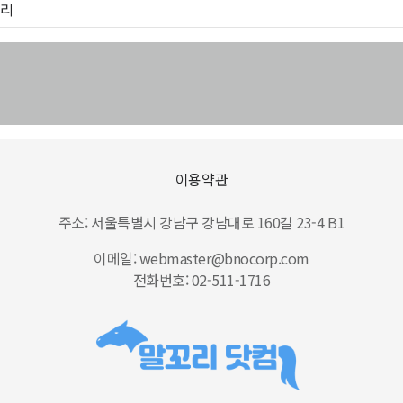
원리
이용약관
주소: 서울특별시 강남구 강남대로 160길 23-4 B1
이메일: webmaster@bnocorp.com
전화번호: 02-511-1716