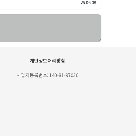
26.06.08
개인정보처리방침
사업자등록번호: 140-81-97030