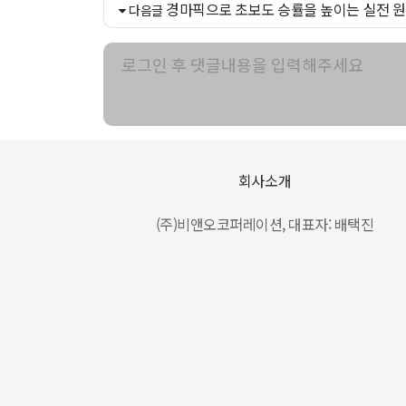
경마픽으로 초보도 승률을 높이는 실전 
다음글
회사소개
(주)비앤오코퍼레이션, 대표자: 배택진