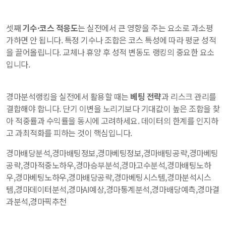
셋째
기수·코스 적응도
는 실전에서 큰 영향을 주는 요소로 과소평
가하면 안 됩니다. 특정 기수나 조합은 코스 특성에 따라 평균 성적
을 끌어올립니다. 교체나 휴양 후 성적 변동도 랭킹의 중요한 요소
입니다.
경마분석랭킹을 실전에서 활용할 때는
베팅 전략
과 리스크 관리를
결합해야 합니다. 단기 이변을 노리기보다 기대값이 높은 조합을 찾
아 적중률과 수익률을 동시에 고려하세요. 데이터의 한계를 인지하
고 과최적화를 피하는 것이 핵심입니다.
경마배당분석,경마배팅정보,경마베팅정보,경마배팅공략,경마베팅
공략,경마적중노하우,경마승부분석,경마고수분석,경마배팅노하
우,경마베팅노하우,경마배당공략,경마베팅시스템,경마분석시스
템,경마데이터분석,경마AI예상,경마통계분석,경마배당예측,경마결
과분석,경마픽추천