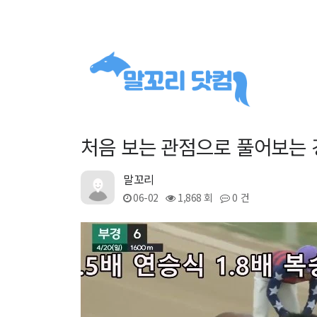
처음 보는 관점으로 풀어보는
말꼬리
06-02
1,868 회
0 건